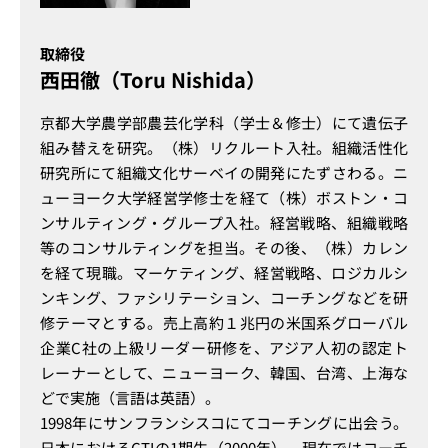
取締役
西田徹（Toru Nishida）
京都大学農学部農芸化学科（学士＆修士）にて遺伝子
組み替えを研究。（株）リクルート入社。組織活性化
研究所にて組織文化サーベイの開発にたずさわる。ニ
ューヨーク大学経営学修士を経て（株）ボストン・コ
ンサルティング・グループ入社。経営戦略、組織戦略
等のコンサルティングを担当。その後、（株）カレン
を経て現職。マーケティング、経営戦略、ロジカルシ
ンキング、ファシリテーション、コーチングなどを研
修テーマとする。売上高約１兆円の米国系グローバル
企業C社の上級リーダー研修を、アジア人初の認定ト
レーナーとして、ニューヨーク、韓国、台湾、上海な
どで実施（言語は英語）。
1998年にサンフランシスコにてコーチングに出会う。
日本におけるCTIの1期生（2000年）。現在ではコーチ